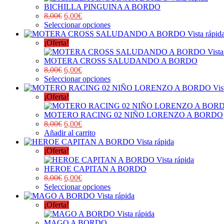
BICHILLA PINGUINA A BORDO
8,00
€
6,00
€
Seleccionar opciones
Vista rápid
¡Oferta!
Vista
MOTERA CROSS SALUDANDO A BORDO
8,00
€
6,00
€
Seleccionar opciones
Vis
¡Oferta!
MOTERO RACING 02 NIÑO LORENZO A BORDO
8,00
€
6,00
€
Añadir al carrito
Vista rápida
¡Oferta!
Vista rápida
HEROE CAPITAN A BORDO
8,00
€
6,00
€
Seleccionar opciones
Vista rápida
¡Oferta!
Vista rápida
MAGO A BORDO