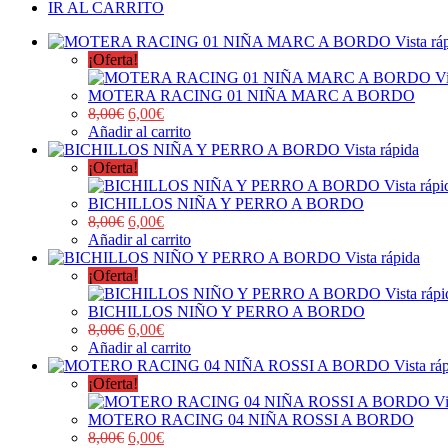
IR AL CARRITO
Vista rá
¡Oferta!
Vi
MOTERA RACING 01 NIÑA MARC A BORDO
8,00
€
6,00
€
Añadir al carrito
Vista rápida
¡Oferta!
Vista rápi
BICHILLOS NIÑA Y PERRO A BORDO
8,00
€
6,00
€
Añadir al carrito
Vista rápida
¡Oferta!
Vista rápi
BICHILLOS NIÑO Y PERRO A BORDO
8,00
€
6,00
€
Añadir al carrito
Vista rá
¡Oferta!
Vi
MOTERO RACING 04 NIÑA ROSSI A BORDO
8,00
€
6,00
€