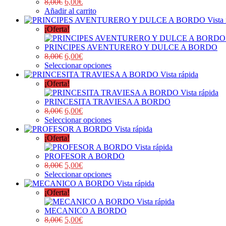
8,00
€
6,00
€
Añadir al carrito
Vista
¡Oferta!
PRINCIPES AVENTURERO Y DULCE A BORDO
8,00
€
6,00
€
Seleccionar opciones
Vista rápida
¡Oferta!
Vista rápida
PRINCESITA TRAVIESA A BORDO
8,00
€
6,00
€
Seleccionar opciones
Vista rápida
¡Oferta!
Vista rápida
PROFESOR A BORDO
8,00
€
5,00
€
Seleccionar opciones
Vista rápida
¡Oferta!
Vista rápida
MECANICO A BORDO
8,00
€
5,00
€