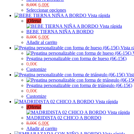
8,00
€
6,00
€
Seleccionar opciones
Vista rápida
¡Oferta!
Vista rápida
BEBE TIERNA NIÑA A BORDO
8,00
€
6,00
€
Añadir al carrito
Vista r
Pegatina personalizable con forma de hueso (6€-15€)
0,00
€
Customize
Vist
Pegatina personalizable con forma de triángulo (6€-15€)
0,00
€
Customize
Vista rápida
¡Oferta!
Vista rápida
MADRIDISTA 02 CHICO A BORDO
8,00
€
6,00
€
Añadir al carrito
Vista rápida