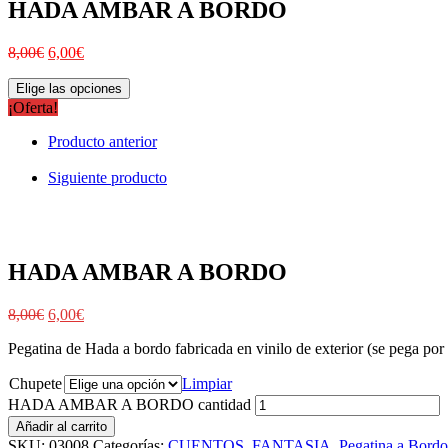
HADA AMBAR A BORDO
8,00
€
6,00
€
Elige las opciones
¡Oferta!
Producto anterior
Siguiente producto
HADA AMBAR A BORDO
8,00
€
6,00
€
Pegatina de Hada a bordo fabricada en vinilo de exterior (se pega por f
Chupete
Limpiar
HADA AMBAR A BORDO cantidad
Añadir al carrito
SKU:
03008
Categorías:
CUENTOS
,
FANTASIA
,
Pegatina a Bordo