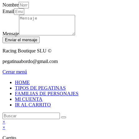
Nombre
Email
Mensaje
Enviar el mensaje
Racing Boutique SLU ©
pegatinaabordo@gmail.com
Cerrar menú
HOME
TIPOS DE PEGATINAS
FAMILIAS DE PERSONAJES
MI CUENTA
IR AL CARRITO
×
×
Carrito