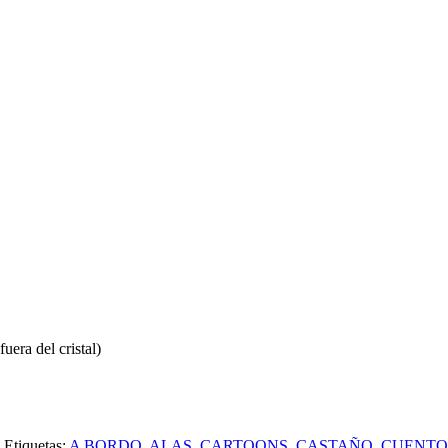
uera del cristal)
Etiquetas:
A BORDO
,
ALAS
,
CARTOONS
,
CASTAÑO
,
CUENTO