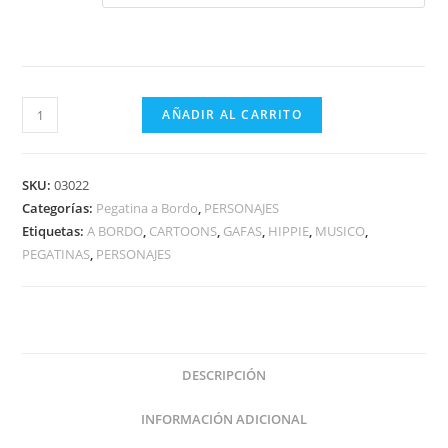
HIPPIE
AÑADIR AL CARRITO
A
BORDO
cantidad
SKU:
03022
Categorías:
Pegatina a Bordo
,
PERSONAJES
Etiquetas:
A BORDO
,
CARTOONS
,
GAFAS
,
HIPPIE
,
MUSICO
,
PEGATINAS
,
PERSONAJES
DESCRIPCIÓN
INFORMACIÓN ADICIONAL