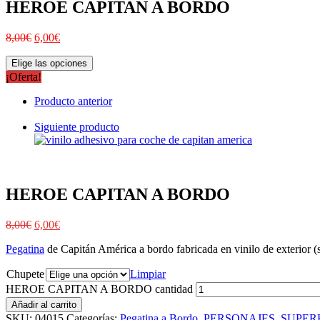
HEROE CAPITAN A BORDO
8,00
€
6,00
€
Elige las opciones
¡Oferta!
Producto anterior
Siguiente producto
HEROE CAPITAN A BORDO
8,00
€
6,00
€
Pegatina
de Capitán América a bordo fabricada en vinilo de exterior (se
Chupete
Limpiar
HEROE CAPITAN A BORDO cantidad
Añadir al carrito
SKU:
04015
Categorías:
Pegatina a Bordo
,
PERSONAJES
,
SUPER