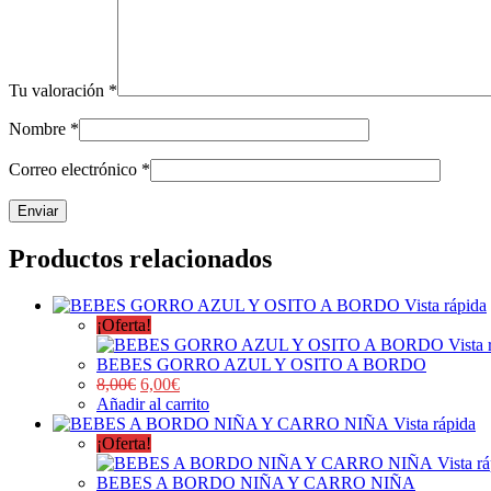
Tu valoración
*
Nombre
*
Correo electrónico
*
Productos relacionados
Vista rápida
¡Oferta!
Vista 
BEBES GORRO AZUL Y OSITO A BORDO
8,00
€
6,00
€
Añadir al carrito
Vista rápida
¡Oferta!
Vista r
BEBES A BORDO NIÑA Y CARRO NIÑA