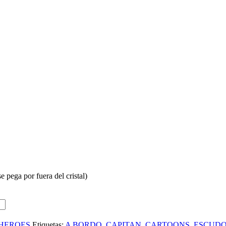
 pega por fuera del cristal)
HEROES
Etiquetas:
A BORDO
,
CAPITAN
,
CARTOONS
,
ESCUD