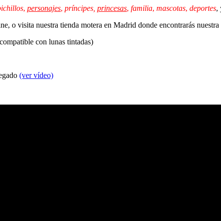
ichillos
,
personajes
,
príncipes,
princesas
,
familia
,
mascotas
,
deportes
,
line, o visita nuestra tienda motera en Madrid donde encontrarás nuestr
 compatible con lunas tintadas)
 pegado
(ver vídeo)