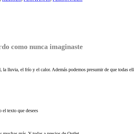
rdo
como nunca imaginaste
, la lluvia, el frío y el calor. Además podemos presumir de que todas ell
o el texto que desees
 y muchas más. Y todas a precios de Outlet