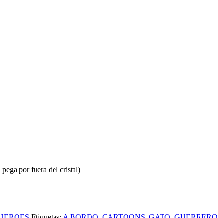
pega por fuera del cristal)
HEROES
Etiquetas:
A BORDO
,
CARTOONS
,
GATO
,
GUERRERO