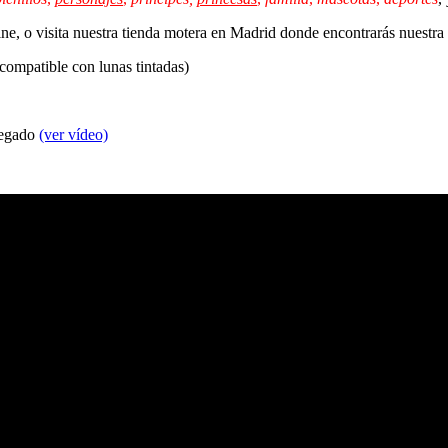
line, o visita nuestra tienda motera en Madrid donde encontrarás nuestr
 compatible con lunas tintadas)
 pegado
(ver vídeo)