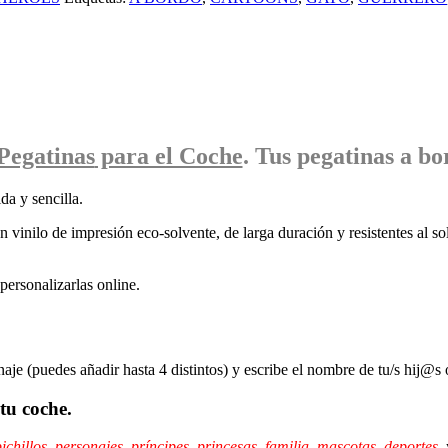
Pegatinas
para el Coche
. Tus pegatinas
a bo
da y sencilla.
 vinilo de impresión eco-solvente, de larga duración y resistentes al sol
ersonalizarlas online.
naje (puedes añadir hasta 4 distintos) y escribe el nombre de tu/s hij@s 
tu coche.
ichillos
,
personajes
,
príncipes,
princesas
,
familia
,
mascotas
,
deportes
,