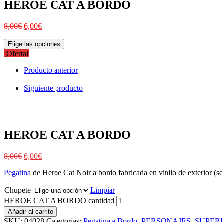
HEROE CAT A BORDO
8,00
€
6,00
€
Elige las opciones
¡Oferta!
Producto anterior
Siguiente producto
HEROE CAT A BORDO
8,00
€
6,00
€
Pegatina
de Heroe Cat Noir a bordo fabricada en vinilo de exterior (se 
Chupete
Limpiar
HEROE CAT A BORDO cantidad
Añadir al carrito
SKU:
04028
Categorías:
Pegatina a Bordo
,
PERSONAJES
,
SUPER