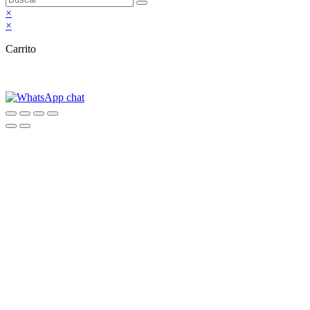
×
×
Carrito