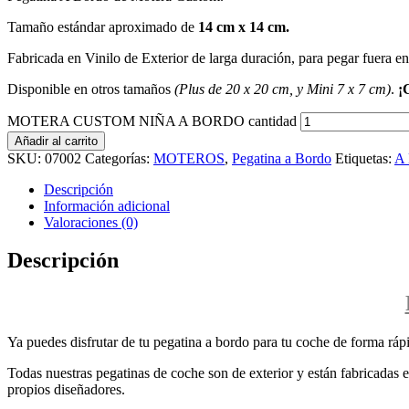
Tamaño estándar aproximado de
14 cm x 14 cm.
Fabricada en Vinilo de Exterior de larga duración, para pegar fuera en el
Disponible en otros tamaños
(Plus de 20 x 20 cm, y Mini 7 x 7 cm)
.
¡
MOTERA CUSTOM NIÑA A BORDO cantidad
Añadir al carrito
SKU:
07002
Categorías:
MOTEROS
,
Pegatina a Bordo
Etiquetas:
A
Descripción
Información adicional
Valoraciones (0)
Descripción
Ya puedes disfrutar de tu pegatina a bordo para tu coche de forma rápi
Todas nuestras pegatinas de coche son de exterior y están fabricadas en
propios diseñadores.