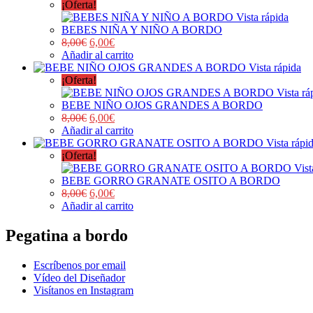
¡Oferta!
Vista rápida
BEBES NIÑA Y NIÑO A BORDO
8,00
€
6,00
€
Añadir al carrito
Vista rápida
¡Oferta!
Vista rá
BEBE NIÑO OJOS GRANDES A BORDO
8,00
€
6,00
€
Añadir al carrito
Vista rápi
¡Oferta!
Vist
BEBE GORRO GRANATE OSITO A BORDO
8,00
€
6,00
€
Añadir al carrito
Pegatina a bordo
Escríbenos por email
Vídeo del Diseñador
Visítanos en Instagram