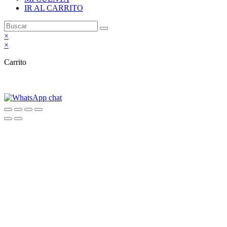
IR AL CARRITO
×
×
Carrito