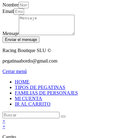
Nombre
Email
Mensaje
Enviar el mensaje
Racing Boutique SLU ©
pegatinaabordo@gmail.com
Cerrar menú
HOME
TIPOS DE PEGATINAS
FAMILIAS DE PERSONAJES
MI CUENTA
IR AL CARRITO
×
×
Carrito