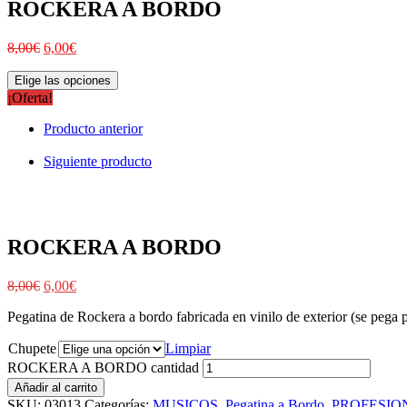
ROCKERA A BORDO
8,00
€
6,00
€
Elige las opciones
¡Oferta!
Producto anterior
Siguiente producto
ROCKERA A BORDO
8,00
€
6,00
€
Pegatina de Rockera a bordo fabricada en vinilo de exterior (se pega po
Chupete
Limpiar
ROCKERA A BORDO cantidad
Añadir al carrito
SKU:
03013
Categorías:
MUSICOS
,
Pegatina a Bordo
,
PROFESIO