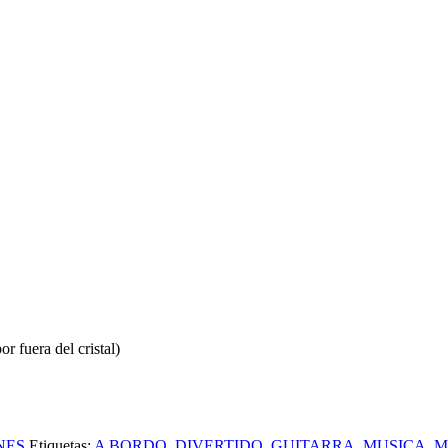
r fuera del cristal)
NES
Etiquetas:
A BORDO
,
DIVERTIDO
,
GUITARRA
,
MUSICA
,
M