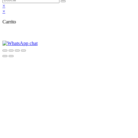
×
×
Carrito