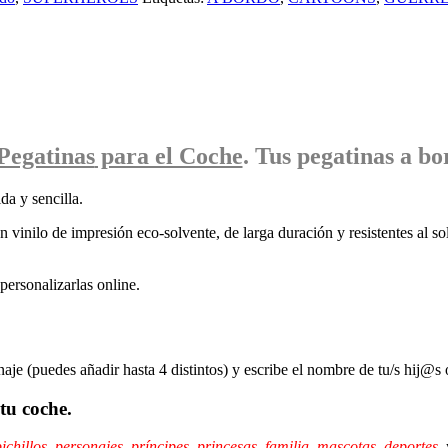
Pegatinas
para el Coche
. Tus pegatinas
a bo
da y sencilla.
 vinilo de impresión eco-solvente, de larga duración y resistentes al sol
ersonalizarlas online.
naje (puedes añadir hasta 4 distintos) y escribe el nombre de tu/s hij@s 
tu coche.
ichillos
,
personajes
,
príncipes,
princesas
,
familia
,
mascotas
,
deportes
,