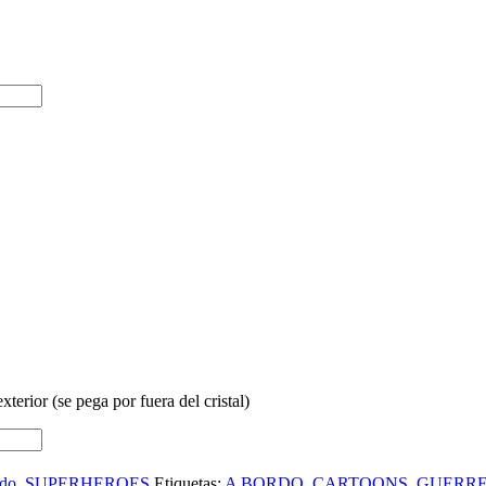
rior (se pega por fuera del cristal)
rdo
,
SUPERHEROES
Etiquetas:
A BORDO
,
CARTOONS
,
GUERR