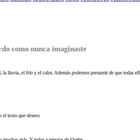
rdo
como nunca imaginaste
, la lluvia, el frío y el calor. Además podemos presumir de que todas ell
o el texto que desees
 y muchas más. Y todas a precios de Outlet