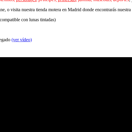
line, o visita nuestra tienda motera en Madrid donde encontrarás nuestr
 compatible con lunas tintadas)
 pegado
(ver vídeo)