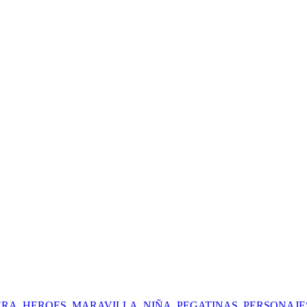
ERA
,
HEROES
,
MARAVILLA
,
NIÑA
,
PEGATINAS
,
PERSONAJE