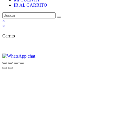
IR AL CARRITO
×
×
Carrito