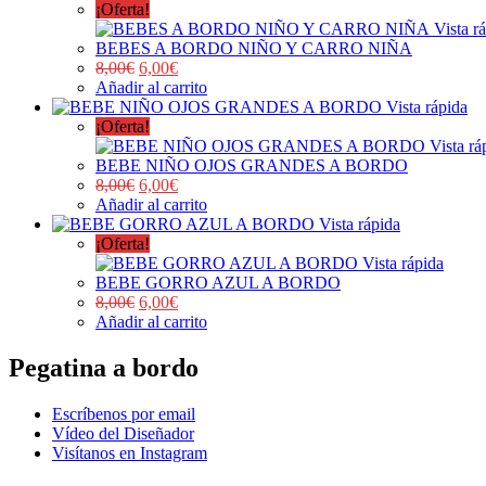
¡Oferta!
Vista r
BEBES A BORDO NIÑO Y CARRO NIÑA
8,00
€
6,00
€
Añadir al carrito
Vista rápida
¡Oferta!
Vista rá
BEBE NIÑO OJOS GRANDES A BORDO
8,00
€
6,00
€
Añadir al carrito
Vista rápida
¡Oferta!
Vista rápida
BEBE GORRO AZUL A BORDO
8,00
€
6,00
€
Añadir al carrito
Pegatina a bordo
Escríbenos por email
Vídeo del Diseñador
Visítanos en Instagram