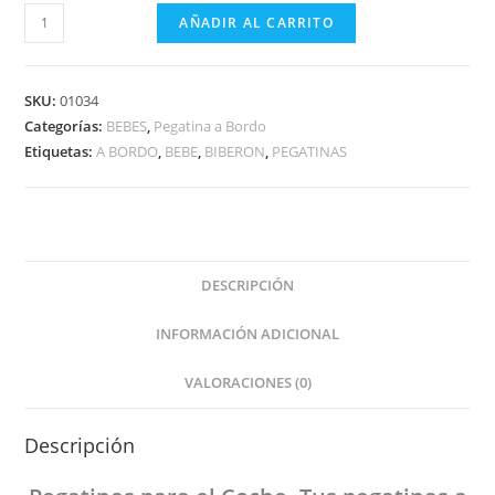
BEBE
AÑADIR AL CARRITO
NIÑO
CON
BIBERÓN
SKU:
01034
A
Categorías:
BEBES
,
Pegatina a Bordo
Etiquetas:
A BORDO
,
BEBE
,
BIBERON
,
PEGATINAS
BORDO
cantidad
DESCRIPCIÓN
INFORMACIÓN ADICIONAL
VALORACIONES (0)
Descripción