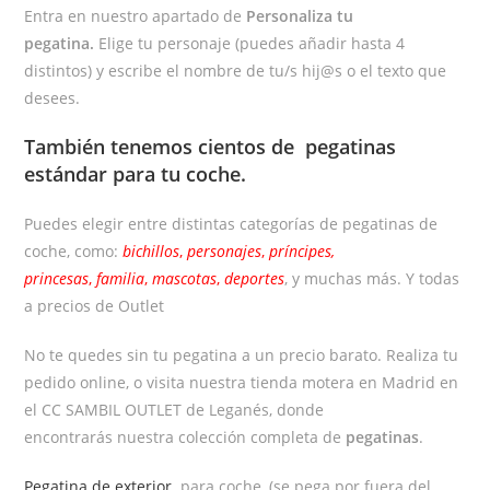
Entra en nuestro apartado de
Personaliza tu
pegatina.
Elige tu personaje (puedes añadir hasta 4
distintos) y escribe el nombre de tu/s hij@s o el texto que
desees.
También tenemos cientos de
pegatinas
estándar
para tu coche.
Puedes elegir entre distintas categorías de pegatinas de
coche, como:
bichillos
,
personajes
,
príncipes,
princesas
,
familia
,
mascotas
,
deportes
, y muchas más. Y todas
a precios de Outlet
No te quedes sin tu pegatina a un precio barato. Realiza tu
pedido online, o visita nuestra tienda motera en Madrid en
el CC SAMBIL OUTLET de Leganés, donde
encontrarás nuestra colección completa de
pegatinas
.
Pegatina de exterior
para coche, (se pega por fuera del