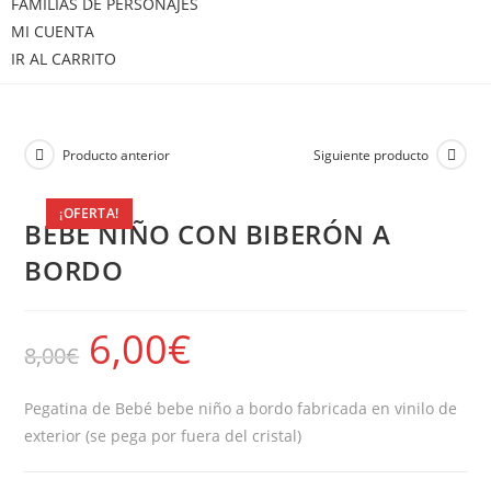
FAMILIAS DE PERSONAJES
MI CUENTA
IR AL CARRITO
Producto anterior
Siguiente producto
¡OFERTA!
BEBE NIÑO CON BIBERÓN A
BORDO
6,00
€
8,00
€
Pegatina de Bebé bebe niño a bordo fabricada en vinilo de
exterior (se pega por fuera del cristal)