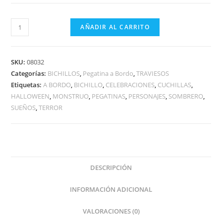
BICHILLO
AÑADIR AL CARRITO
FREDDY
A
BORDO
SKU:
08032
cantidad
Categorías:
BICHILLOS
,
Pegatina a Bordo
,
TRAVIESOS
Etiquetas:
A BORDO
,
BICHILLO
,
CELEBRACIONES
,
CUCHILLAS
,
HALLOWEEN
,
MONSTRUO
,
PEGATINAS
,
PERSONAJES
,
SOMBRERO
,
SUEÑOS
,
TERROR
DESCRIPCIÓN
INFORMACIÓN ADICIONAL
VALORACIONES (0)