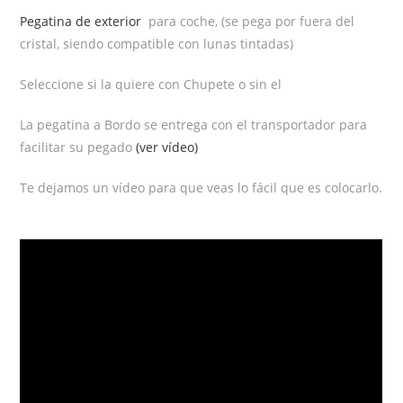
Pegatina de exterior
para coche, (se pega por fuera del
cristal, siendo compatible con lunas tintadas)
Seleccione si la quiere con Chupete o sin el
La pegatina a Bordo se entrega con el transportador para
facilitar su pegado
(ver vídeo)
Te dejamos un vídeo para que veas lo fácil que es colocarlo.