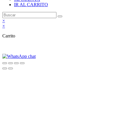
IR AL CARRITO
×
×
Carrito