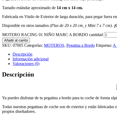
Tamaño estándar aproximado de
14 cm x 14 cm.
Fabricada en Vinilo de Exterior de larga duración, para pegar fuera en el
Disponible en otros tamaños
(Plus de 20 x 20 cm, y Mini 7 x 7 cm)
.
¡
MOTERO RACING 01 NIÑO MARC A BORDO cantidad
Añadir al carrito
SKU:
07005
Categorías:
MOTEROS
,
Pegatina a Bordo
Etiquetas:
A
Descripción
Información adicional
Valoraciones (0)
Descripción
Ya puedes disfrutar de tu pegatina a bordo para tu coche de forma rápi
Todas nuestras pegatinas de coche son de exterior y están fabricadas en
propios diseñadores.