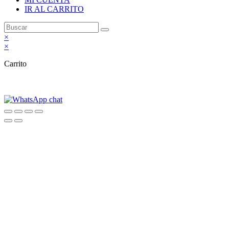
IR AL CARRITO
×
×
Carrito