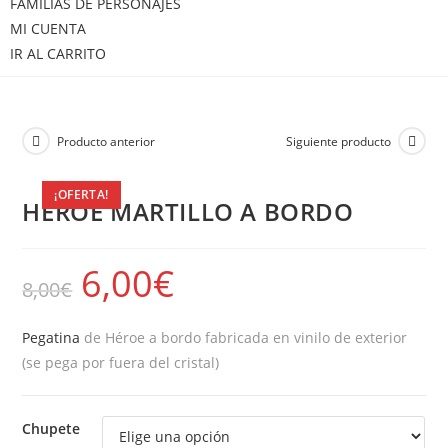
FAMILIAS DE PERSONAJES
MI CUENTA
IR AL CARRITO
Producto anterior
Siguiente producto
¡OFERTA!
HEROE MARTILLO A BORDO
6,00
€
8,00
€
Pegatina
de Héroe a bordo fabricada en vinilo de exterior
(se pega por fuera del cristal)
Chupete