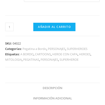
HEROE
AÑADIR AL CARRITO
MARTILLO
A
BORDO
SKU:
04022
cantidad
Categorías:
Pegatina a Bordo
,
PERSONAJES
,
SUPERHEROES
Etiquetas:
A BORDO
,
CARTOONS
,
HEROE CON CAPA
,
HEROES
,
MITOLOGIA
,
PEGATINAS
,
PERSONAJES
,
SUPERHEROE
DESCRIPCIÓN
INFORMACIÓN ADICIONAL