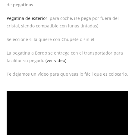
de
pegatinas
.
Pegatina de exterior
para coche, (se pega por fuera del
cristal, siendo compatible con lunas tintadas)
Seleccione si la quiere con Chupete o sin el
La pegatina a Bordo se entrega con el transportador para
facilitar su pegado
(ver vídeo)
Te dejamos un vídeo para que veas lo fácil que es colocarlo.