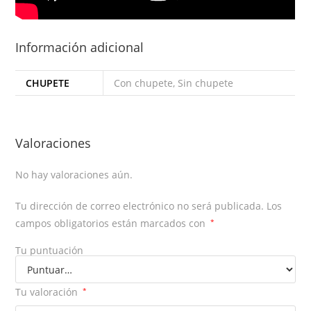
Información adicional
CHUPETE
Con chupete, Sin chupete
Valoraciones
No hay valoraciones aún.
Tu dirección de correo electrónico no será publicada.
Los
campos obligatorios están marcados con
*
Tu puntuación
Tu valoración
*