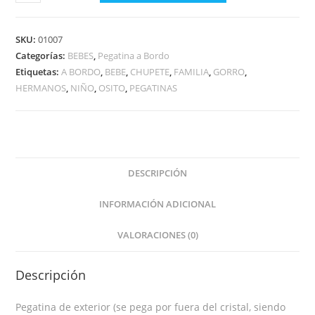
GORRO
AZUL
Y
SKU:
01007
OSITO
Categorías:
BEBES
,
Pegatina a Bordo
Etiquetas:
A BORDO
,
BEBE
,
CHUPETE
,
FAMILIA
,
GORRO
,
A
HERMANOS
,
NIÑO
,
OSITO
,
PEGATINAS
BORDO
cantidad
DESCRIPCIÓN
INFORMACIÓN ADICIONAL
VALORACIONES (0)
Descripción
Pegatina de exterior (se pega por fuera del cristal, siendo