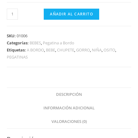
BEBE
AÑADIR AL CARRITO
GORRO
GRANATE
OSITO
SKU:
01006
A
Categorías:
BEBES
,
Pegatina a Bordo
Etiquetas:
A BORDO
,
BEBE
,
CHUPETE
,
GORRO
,
NIÑA
,
OSITO
,
BORDO
PEGATINAS
cantidad
DESCRIPCIÓN
INFORMACIÓN ADICIONAL
VALORACIONES (0)