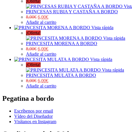
¡Oferta!
Vist
PRINCESAS RUBIA Y CASTAÑA A BORDO
8,00
€
6,00
€
Añadir al carrito
Vista rápida
¡Oferta!
Vista rápida
PRINCESITA MORENA A BORDO
8,00
€
6,00
€
Añadir al carrito
Vista rápida
¡Oferta!
Vista rápida
PRINCESITA MULATA A BORDO
8,00
€
6,00
€
Añadir al carrito
Pegatina a bordo
Escríbenos por email
Vídeo del Diseñador
Visítanos en Instagram