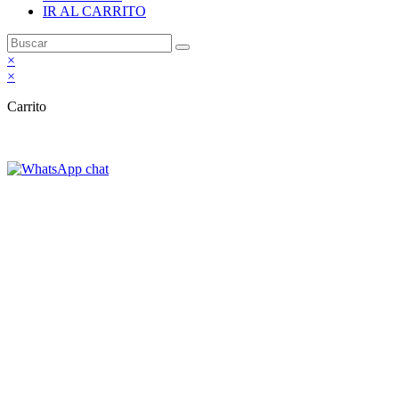
IR AL CARRITO
×
×
Carrito