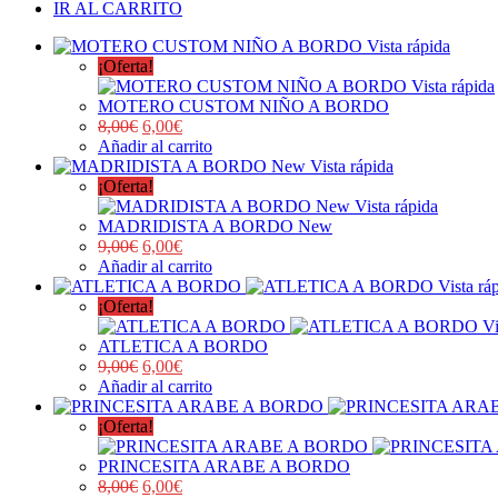
IR AL CARRITO
Vista rápida
¡Oferta!
Vista rápida
MOTERO CUSTOM NIÑO A BORDO
8,00
€
6,00
€
Añadir al carrito
Vista rápida
¡Oferta!
Vista rápida
MADRIDISTA A BORDO New
9,00
€
6,00
€
Añadir al carrito
Vista rá
¡Oferta!
Vi
ATLETICA A BORDO
9,00
€
6,00
€
Añadir al carrito
¡Oferta!
PRINCESITA ARABE A BORDO
8,00
€
6,00
€