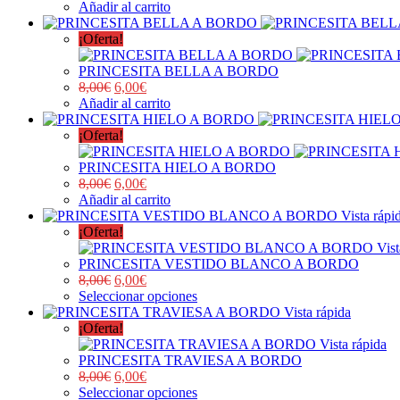
Añadir al carrito
¡Oferta!
PRINCESITA BELLA A BORDO
8,00
€
6,00
€
Añadir al carrito
¡Oferta!
PRINCESITA HIELO A BORDO
8,00
€
6,00
€
Añadir al carrito
Vista rápi
¡Oferta!
Vist
PRINCESITA VESTIDO BLANCO A BORDO
8,00
€
6,00
€
Seleccionar opciones
Vista rápida
¡Oferta!
Vista rápida
PRINCESITA TRAVIESA A BORDO
8,00
€
6,00
€
Seleccionar opciones