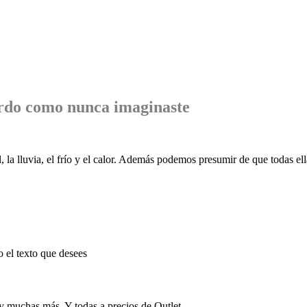
rdo
como nunca imaginaste
, la lluvia, el frío y el calor. Además podemos presumir de que todas ell
o el texto que desees
 y muchas más. Y todas a precios de Outlet