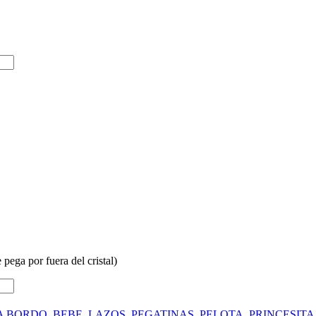
 pega por fuera del cristal)
A BORDO
,
BEBE
,
LAZOS
,
PEGATINAS
,
PELOTA
,
PRINCESITA