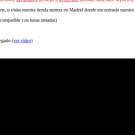
line, o visita nuestra tienda motera en Madrid donde encontrarás nuestr
 compatible con lunas tintadas)
 pegado
(ver vídeo)