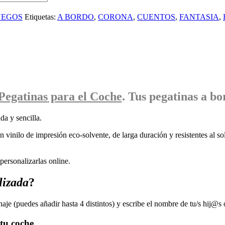
UEGOS
Etiquetas:
A BORDO
,
CORONA
,
CUENTOS
,
FANTASIA
,
Pegatinas
para el Coche
. Tus pegatinas
a bo
da y sencilla.
 vinilo de impresión eco-solvente, de larga duración y resistentes al sol
ersonalizarlas online.
lizada
?
naje (puedes añadir hasta 4 distintos) y escribe el nombre de tu/s hij@s 
tu coche.