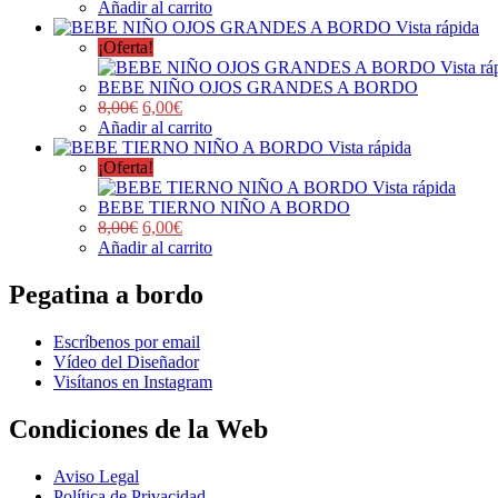
Añadir al carrito
Vista rápida
¡Oferta!
Vista rá
BEBE NIÑO OJOS GRANDES A BORDO
8,00
€
6,00
€
Añadir al carrito
Vista rápida
¡Oferta!
Vista rápida
BEBE TIERNO NIÑO A BORDO
8,00
€
6,00
€
Añadir al carrito
Pegatina a bordo
Escríbenos por email
Vídeo del Diseñador
Visítanos en Instagram
Condiciones de la Web
Aviso Legal
Política de Privacidad