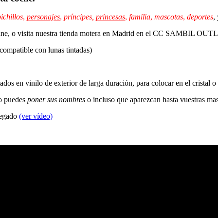
ichillos
,
personajes
,
príncipes,
princesas
,
familia
,
mascotas
,
deportes
,
 online, o visita nuestra tienda motera en Madrid en el CC SAMBIL OU
 compatible con lunas tintadas)
dos en vinilo de exterior de larga duración, para colocar en el cristal o
so puedes
poner sus nombres
o incluso que aparezcan hasta vuestras ma
 pegado
(ver vídeo)