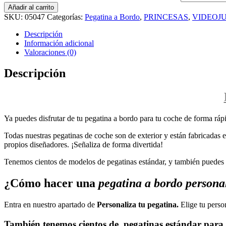
Añadir al carrito
SKU:
05047
Categorías:
Pegatina a Bordo
,
PRINCESAS
,
VIDEOJ
Descripción
Información adicional
Valoraciones (0)
Descripción
Ya puedes disfrutar de tu pegatina a bordo para tu coche de forma rápi
Todas nuestras pegatinas de coche son de exterior y están fabricadas en
propios diseñadores. ¡Señaliza de forma divertida!
Tenemos cientos de modelos de pegatinas estándar, y también puedes p
¿Cómo hacer una
pegatina a bordo persona
Entra en nuestro apartado de
Personaliza tu pegatina.
Elige tu perso
También tenemos cientos de
pegatinas estándar
para 