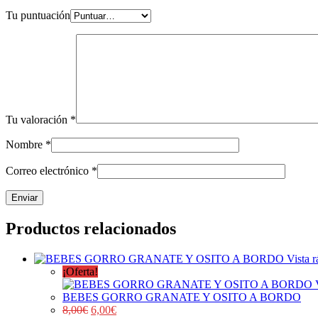
Tu puntuación
Tu valoración
*
Nombre
*
Correo electrónico
*
Productos relacionados
Vista r
¡Oferta!
BEBES GORRO GRANATE Y OSITO A BORDO
8,00
€
6,00
€