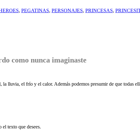
HEROES
,
PEGATINAS
,
PERSONAJES
,
PRINCESAS
,
PRINCESI
rdo
como nunca imaginaste
, la lluvia, el frío y el calor. Además podemos presumir de que todas ell
o el texto que desees.