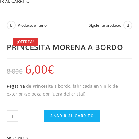
IR AL CARRITO
Producto anterior
Siguiente producto
¡OFERTA!
PRINCESITA MORENA A BORDO
6,00
€
8,00
€
Pegatina
de Princesita a bordo, fabricada en vinilo de
exterior (se pega por fuera del cristal)
PRINCESITA
AÑADIR AL CARRITO
MORENA
A
BORDO
SKU:
05003