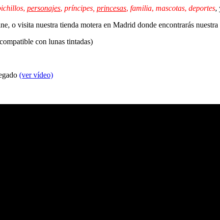
ichillos
,
personajes
,
príncipes,
princesas
,
familia
,
mascotas
,
deportes
,
line, o visita nuestra tienda motera en Madrid donde encontrarás nuestr
 compatible con lunas tintadas)
 pegado
(ver vídeo)