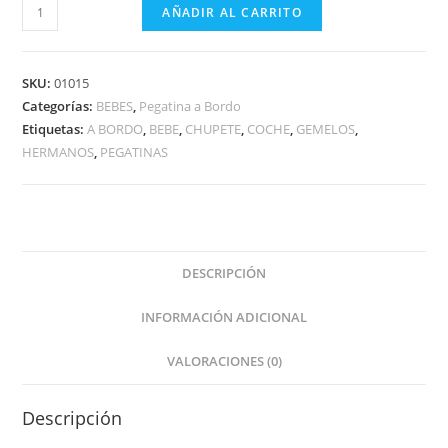
BEBES
AÑADIR AL CARRITO
EN
CARRO
AZUL
SKU:
01015
cantidad
Categorías:
BEBES
,
Pegatina a Bordo
Etiquetas:
A BORDO
,
BEBE
,
CHUPETE
,
COCHE
,
GEMELOS
,
HERMANOS
,
PEGATINAS
DESCRIPCIÓN
INFORMACIÓN ADICIONAL
VALORACIONES (0)
Descripción