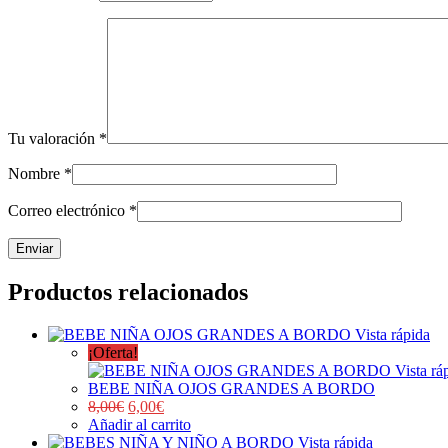
Tu valoración
*
Nombre
*
Correo electrónico
*
Productos relacionados
Vista rápida
¡Oferta!
Vista rá
BEBE NIÑA OJOS GRANDES A BORDO
8,00
€
6,00
€
Añadir al carrito
Vista rápida