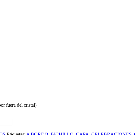
or fuera del cristal)
OS
Etiquetas:
A BORDO
,
BICHILLO
,
CAPA
,
CELEBRACIONES
,