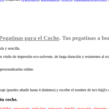
Pegatinas
para el Coche
. Tus pegatinas
a bo
da y sencilla.
 vinilo de impresión eco-solvente, de larga duración y resistentes al sol
ersonalizarlas online.
naje (puedes añadir hasta 4 distintos) y escribe el nombre de tu/s hij@s 
tu coche.
ichillos
,
personajes
,
príncipes,
princesas
,
familia
,
mascotas
,
deportes
,