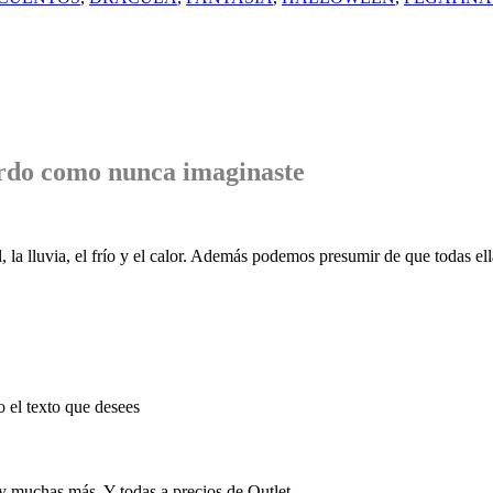
rdo
como nunca imaginaste
, la lluvia, el frío y el calor. Además podemos presumir de que todas ell
o el texto que desees
 y muchas más. Y todas a precios de Outlet