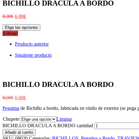
BICHILLO DRACULA A BORDO
8,00
€
6,00
€
Elige las opciones
¡Oferta!
Producto anterior
Siguiente producto
BICHILLO DRACULA A BORDO
8,00
€
6,00
€
Pegatina
de Bichillo a bordo, fabricada en vinilo de exterior (se pega p
Chupete
Limpiar
BICHILLO DRACULA A BORDO cantidad
Añadir al carrito
SKU:
08020
Categorías:
BICHILLOS
,
Pegatina a Bordo
,
TRAVIES