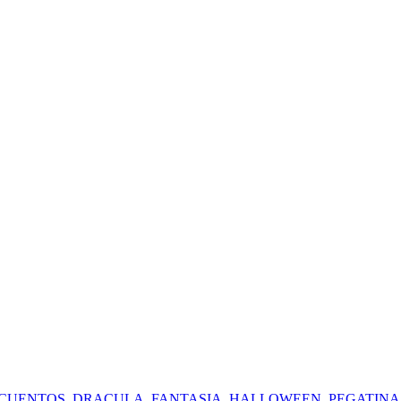
CUENTOS
,
DRACULA
,
FANTASIA
,
HALLOWEEN
,
PEGATINA