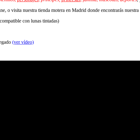
line, o visita nuestra tienda motera en Madrid donde encontrarás nuestr
 compatible con lunas tintadas)
 pegado
(ver vídeo)