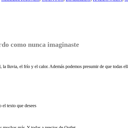
rdo
como nunca imaginaste
, la lluvia, el frío y el calor. Además podemos presumir de que todas ell
o el texto que desees
 y muchas más. Y todas a precios de Outlet