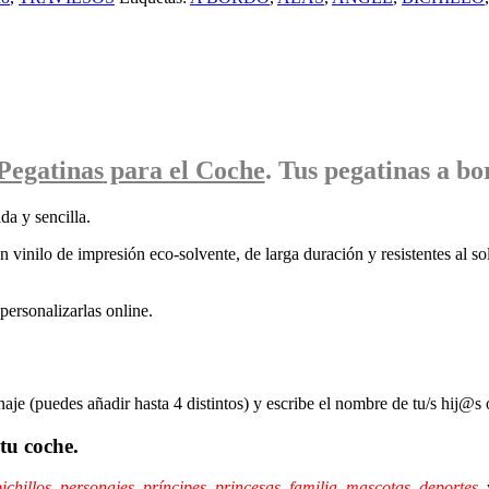
Pegatinas
para el Coche
. Tus pegatinas
a bo
da y sencilla.
 vinilo de impresión eco-solvente, de larga duración y resistentes al sol
ersonalizarlas online.
naje (puedes añadir hasta 4 distintos) y escribe el nombre de tu/s hij@s 
tu coche.
ichillos
,
personajes
,
príncipes,
princesas
,
familia
,
mascotas
,
deportes
,