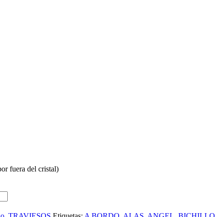
or fuera del cristal)
do
,
TRAVIESOS
Etiquetas:
A BORDO
,
ALAS
,
ANGEL
,
BICHILLO