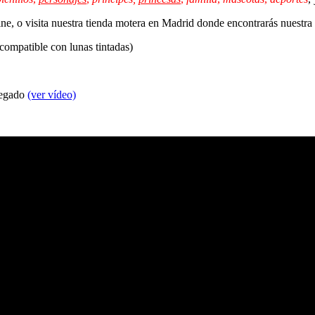
line, o visita nuestra tienda motera en Madrid donde encontrarás nuestr
 compatible con lunas tintadas)
 pegado
(ver vídeo)