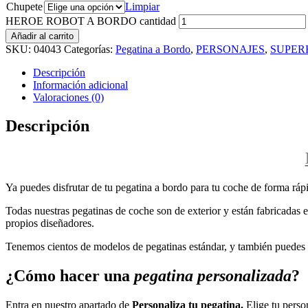
Chupete
Limpiar
HEROE ROBOT A BORDO cantidad
Añadir al carrito
SKU:
04043
Categorías:
Pegatina a Bordo
,
PERSONAJES
,
SUPER
Descripción
Información adicional
Valoraciones (0)
Descripción
Ya puedes disfrutar de tu pegatina a bordo para tu coche de forma rápi
Todas nuestras pegatinas de coche son de exterior y están fabricadas en
propios diseñadores.
Tenemos cientos de modelos de pegatinas estándar, y también puedes p
¿Cómo hacer una
pegatina personalizada
?
Entra en nuestro apartado de
Personaliza tu pegatina.
Elige tu perso