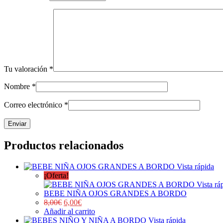
Tu valoración
*
Nombre
*
Correo electrónico
*
Productos relacionados
Vista rápida
¡Oferta!
Vista rá
BEBE NIÑA OJOS GRANDES A BORDO
8,00
€
6,00
€
Añadir al carrito
Vista rápida