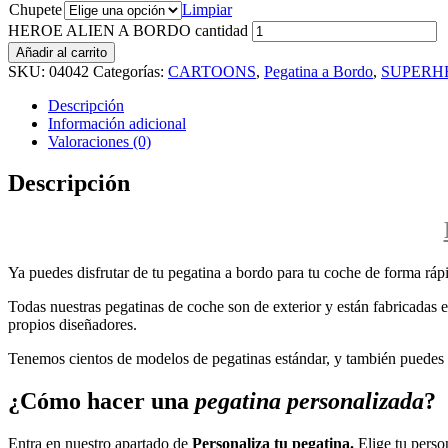
Chupete
Limpiar
HEROE ALIEN A BORDO cantidad
Añadir al carrito
SKU:
04042
Categorías:
CARTOONS
,
Pegatina a Bordo
,
SUPERH
Descripción
Información adicional
Valoraciones (0)
Descripción
Ya puedes disfrutar de tu pegatina a bordo para tu coche de forma rápi
Todas nuestras pegatinas de coche son de exterior y están fabricadas en
propios diseñadores.
Tenemos cientos de modelos de pegatinas estándar, y también puedes p
¿Cómo hacer una
pegatina personalizada
?
Entra en nuestro apartado de
Personaliza tu pegatina.
Elige tu perso