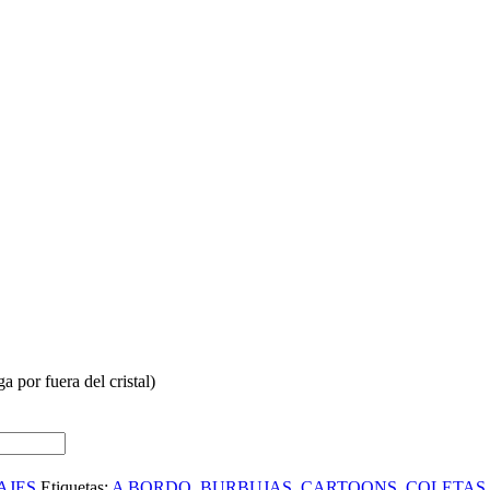
 por fuera del cristal)
AJES
Etiquetas:
A BORDO
,
BURBUJAS
,
CARTOONS
,
COLETAS