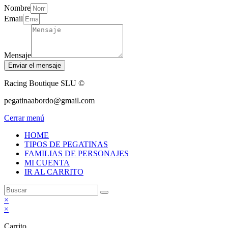
Nombre
Email
Mensaje
Enviar el mensaje
Racing Boutique SLU ©
pegatinaabordo@gmail.com
Cerrar menú
HOME
TIPOS DE PEGATINAS
FAMILIAS DE PERSONAJES
MI CUENTA
IR AL CARRITO
×
×
Carrito