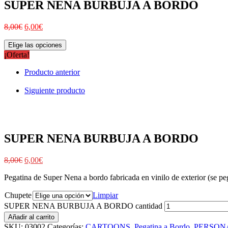
SUPER NENA BURBUJA A BORDO
8,00
€
6,00
€
Elige las opciones
¡Oferta!
Producto anterior
Siguiente producto
SUPER NENA BURBUJA A BORDO
8,00
€
6,00
€
Pegatina de Super Nena a bordo fabricada en vinilo de exterior (se pega
Chupete
Limpiar
SUPER NENA BURBUJA A BORDO cantidad
Añadir al carrito
SKU:
03002
Categorías:
CARTOONS
,
Pegatina a Bordo
,
PERSON