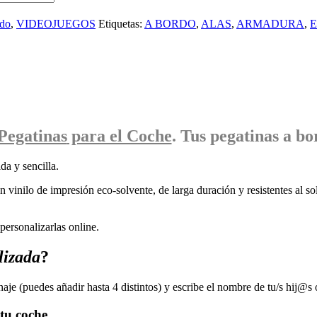
rdo
,
VIDEOJUEGOS
Etiquetas:
A BORDO
,
ALAS
,
ARMADURA
,
Pegatinas
para el Coche
. Tus pegatinas
a bo
da y sencilla.
 vinilo de impresión eco-solvente, de larga duración y resistentes al sol
ersonalizarlas online.
lizada
?
naje (puedes añadir hasta 4 distintos) y escribe el nombre de tu/s hij@s 
tu coche.