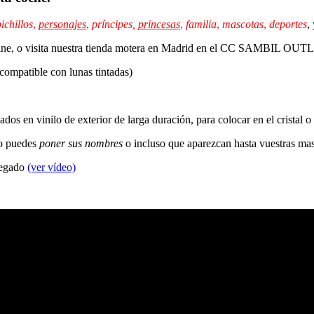
ichillos
,
personajes
,
príncipes,
princesas
,
familia
,
mascotas
,
deportes
,
 online, o visita nuestra tienda motera en Madrid en el CC SAMBIL OU
 compatible con lunas tintadas)
dos en vinilo de exterior de larga duración, para colocar en el cristal o
so puedes
poner sus nombres
o incluso que aparezcan hasta vuestras ma
 pegado
(ver vídeo)