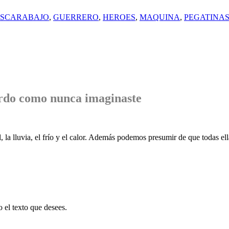
ESCARABAJO
,
GUERRERO
,
HEROES
,
MAQUINA
,
PEGATINA
rdo
como nunca imaginaste
, la lluvia, el frío y el calor. Además podemos presumir de que todas ell
o el texto que desees.