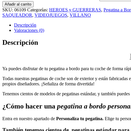
Añadir al carrito
SKU:
06109
Categorías:
HEROES y GUERRERAS
,
Pegatina a Bo
SAQUEADOR
,
VIDEOJUEGOS
,
VILLANO
Descripción
Valoraciones (0)
Descripción
Ya puedes disfrutar de tu pegatina a bordo para tu coche de forma rápi
Todas nuestras pegatinas de coche son de exterior y están fabricadas en
propios diseñadores. ¡Señaliza de forma divertida!
Tenemos cientos de modelos de pegatinas estándar, y también puedes p
¿Cómo hacer una
pegatina a bordo persona
Entra en nuestro apartado de
Personaliza tu pegatina.
Elige tu perso
También tenemos cientos de
pegatinas estándar
para 