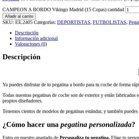
CAMPEON A BORDO Vikingo Madrid (15 Copas) cantidad
Añadir al carrito
SKU:
EE.2405
Categorías:
DEPORTISTAS
,
FUTBOLISTAS
,
Pega
Descripción
Información adicional
Valoraciones (0)
Descripción
Ya puedes disfrutar de tu pegatina a bordo para tu coche de forma rápi
Todas nuestras pegatinas de coche son de exterior y están fabricadas en
propios diseñadores.
Tenemos cientos de modelos de pegatinas estándar, y también puedes p
¿Cómo hacer una
pegatina personalizada
?
Entra en nuestro apartado de
Personaliza tu pegatina.
Elige tu perso