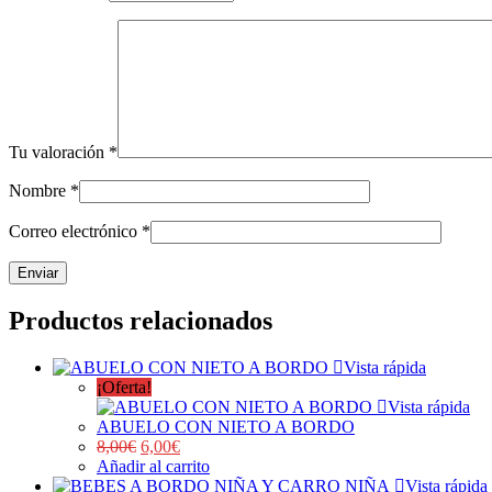
Tu valoración
*
Nombre
*
Correo electrónico
*
Productos relacionados
Vista rápida
¡Oferta!
Vista rápida
ABUELO CON NIETO A BORDO
8,00
€
6,00
€
Añadir al carrito
Vista rápida