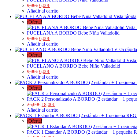
9,00
€
6,00
€
Añadir al carrito
Vista rápida
¡Oferta!
Vista
PUCELANA A BORDO Bebe Niña Valladolid
9,00
€
6,00
€
Añadir al carrito
Vista rápida
¡Oferta!
Vista
PUCELANO A BORDO Bebe Niño Valladolid
9,00
€
6,00
€
Añadir al carrito
¡Oferta!
PACK 2 Personalizado A BORDO (2 estándar + 1 pe
25,00
€
18,00
€
Añadir al carrito
¡Oferta!
PACK 1 Estandar A BORDO (2 estándar + 1 pequeña