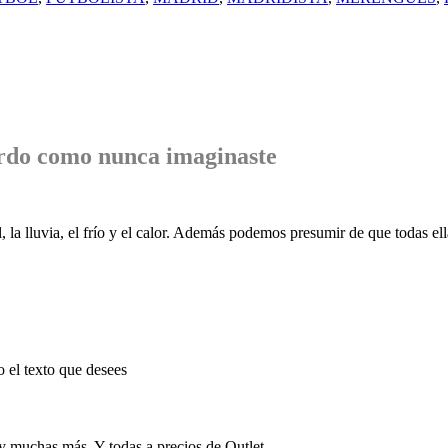
rdo
como nunca imaginaste
, la lluvia, el frío y el calor. Además podemos presumir de que todas ell
o el texto que desees
 y muchas más. Y todas a precios de Outlet