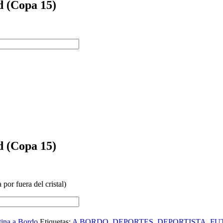
(Copa 15)
(Copa 15)
 por fuera del cristal)
tina a Bordo
Etiquetas:
A BORDO
,
DEPORTES
,
DEPORTISTA
,
FU