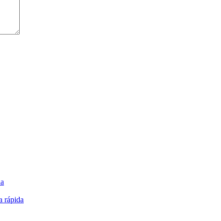
da
a rápida