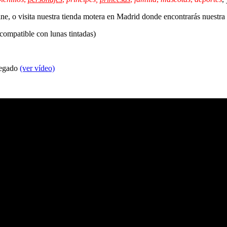
line, o visita nuestra tienda motera en Madrid donde encontrarás nuestr
 compatible con lunas tintadas)
 pegado
(ver vídeo)