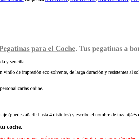
Pegatinas
para el Coche
. Tus pegatinas
a bo
da y sencilla.
 vinilo de impresión eco-solvente, de larga duración y resistentes al sol
ersonalizarlas online.
naje (puedes añadir hasta 4 distintos) y escribe el nombre de tu/s hij@s 
tu coche.
ichillos
,
personajes
,
príncipes,
princesas
,
familia
,
mascotas
,
deportes
,