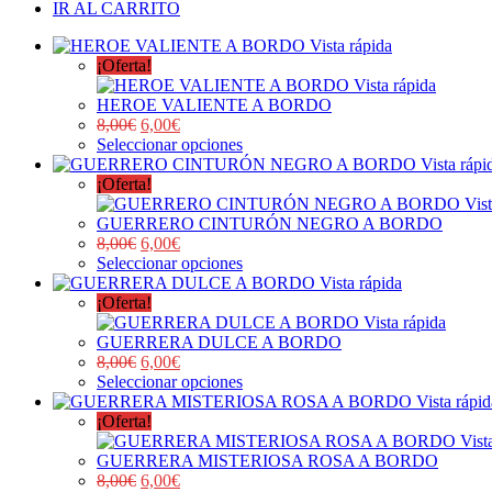
IR AL CARRITO
Vista rápida
¡Oferta!
Vista rápida
HEROE VALIENTE A BORDO
8,00
€
6,00
€
Seleccionar opciones
Vista rápi
¡Oferta!
Vist
GUERRERO CINTURÓN NEGRO A BORDO
8,00
€
6,00
€
Seleccionar opciones
Vista rápida
¡Oferta!
Vista rápida
GUERRERA DULCE A BORDO
8,00
€
6,00
€
Seleccionar opciones
Vista rápid
¡Oferta!
Vist
GUERRERA MISTERIOSA ROSA A BORDO
8,00
€
6,00
€