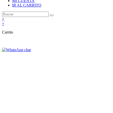
MI CUENTA
IR AL CARRITO
×
×
Carrito