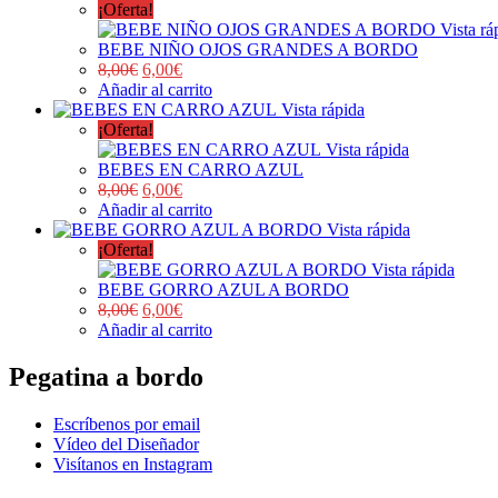
¡Oferta!
Vista rá
BEBE NIÑO OJOS GRANDES A BORDO
8,00
€
6,00
€
Añadir al carrito
Vista rápida
¡Oferta!
Vista rápida
BEBES EN CARRO AZUL
8,00
€
6,00
€
Añadir al carrito
Vista rápida
¡Oferta!
Vista rápida
BEBE GORRO AZUL A BORDO
8,00
€
6,00
€
Añadir al carrito
Pegatina a bordo
Escríbenos por email
Vídeo del Diseñador
Visítanos en Instagram