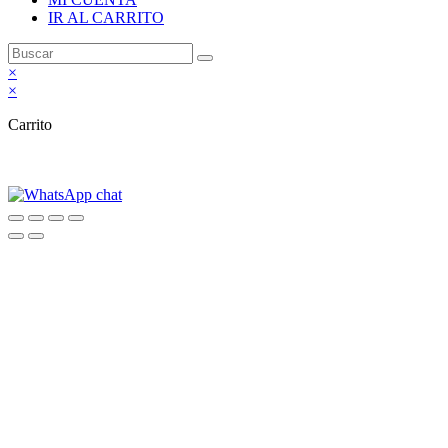
IR AL CARRITO
×
×
Carrito