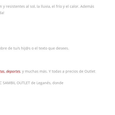
resistentes al sol, la lluvia, el frío y el calor. Además
da!
mbre de tu/s hij@s o el texto que desees.
tas
,
deportes
, y muchas más. Y todas a precios de Outlet
l CC SAMBIL OUTLET de Leganés, donde