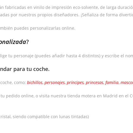
fabricadas en vinilo de impresión eco-solvente, de larga duración y 
adas por nuestros propios diseñadores. ¡Señaliza de forma diverti
ambién puedes personalizarlas online.
onalizada
?
lige tu personaje (puedes añadir hasta 4 distintos) y escribe el no
ándar
para tu coche.
e coche, como:
bichillos
,
personajes
,
príncipes,
princesas
,
familia
,
masco
a tu pedido online, o visita nuestra tienda motera en Madrid en e
ristal, siendo compatible con lunas tintadas)