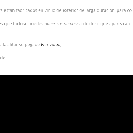
 están fabricados en vinilo de exterior de larga duración, para colo
des que incluso puedes
poner sus nombres
o incluso que aparezcan 
a facilitar su pegado
(ver vídeo)
rlo.