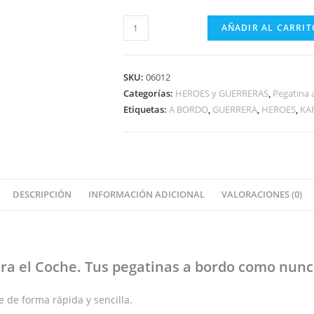
GUERRERA
AÑADIR AL CARRIT
CON
MOÑO
A
SKU:
06012
BORDO
Categorías:
HEROES y GUERRERAS
,
Pegatina 
Etiquetas:
A BORDO
,
GUERRERA
,
HEROES
,
KA
cantidad
DESCRIPCIÓN
INFORMACIÓN ADICIONAL
VALORACIONES (0)
ra el Coche
. Tus pegatinas
a bordo
como nunca
 de forma rápida y sencilla.