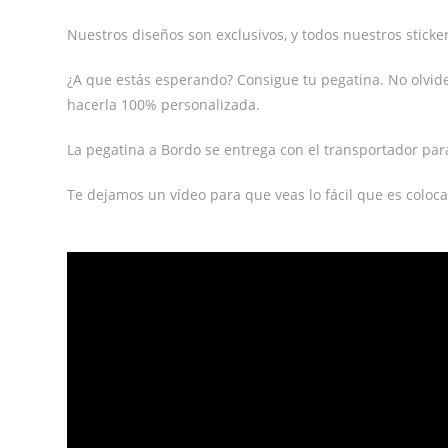
Nuestros diseños son exclusivos, y todos nuestros stickers
¿A que estás esperando? Consigue tu pegatina. No olvi
hacerla 100% personalizada.
La pegatina a Bordo se entrega con el transportador par
Te dejamos un vídeo para que veas lo fácil que es coloca