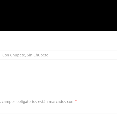
Con Chupete, Sin Chupete
 campos obligatorios están marcados con
*