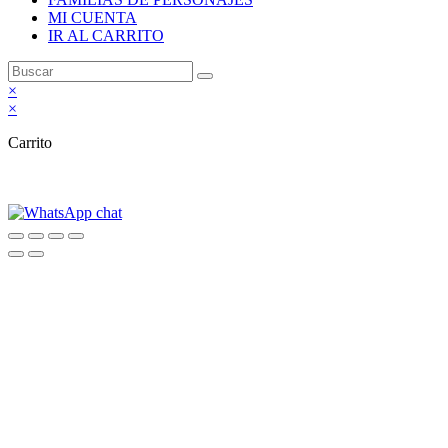
MI CUENTA
IR AL CARRITO
×
×
Carrito