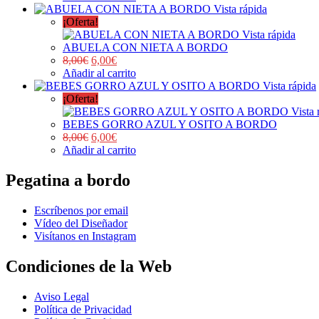
Vista rápida
¡Oferta!
Vista rápida
ABUELA CON NIETA A BORDO
8,00
€
6,00
€
Añadir al carrito
Vista rápida
¡Oferta!
Vista 
BEBES GORRO AZUL Y OSITO A BORDO
8,00
€
6,00
€
Añadir al carrito
Pegatina a bordo
Escríbenos por email
Vídeo del Diseñador
Visítanos en Instagram
Condiciones de la Web
Aviso Legal
Política de Privacidad