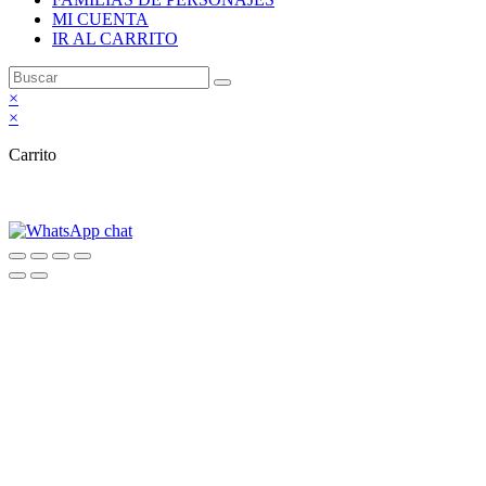
MI CUENTA
IR AL CARRITO
×
×
Carrito