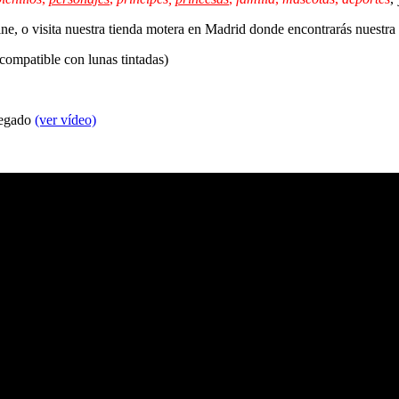
line, o visita nuestra tienda motera en Madrid donde encontrarás nuestr
 compatible con lunas tintadas)
 pegado
(ver vídeo)