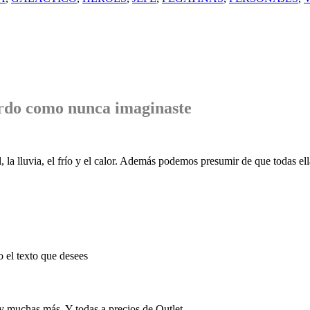
rdo
como nunca imaginaste
, la lluvia, el frío y el calor. Además podemos presumir de que todas ell
o el texto que desees
 y muchas más. Y todas a precios de Outlet