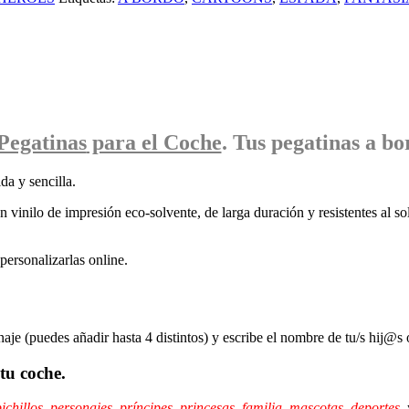
Pegatinas
para el Coche
. Tus pegatinas
a bo
da y sencilla.
 vinilo de impresión eco-solvente, de larga duración y resistentes al sol
ersonalizarlas online.
naje (puedes añadir hasta 4 distintos) y escribe el nombre de tu/s hij@s 
tu coche.
ichillos
,
personajes
,
príncipes,
princesas
,
familia
,
mascotas
,
deportes
,