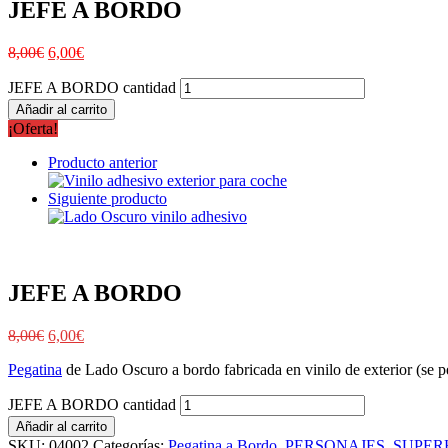
JEFE A BORDO
8,00
€
6,00
€
JEFE A BORDO cantidad
Añadir al carrito
¡Oferta!
Producto anterior
Siguiente producto
JEFE A BORDO
8,00
€
6,00
€
Pegatina
de Lado Oscuro a bordo fabricada en vinilo de exterior (se pe
JEFE A BORDO cantidad
Añadir al carrito
SKU:
04002
Categorías:
Pegatina a Bordo
,
PERSONAJES
,
SUPER