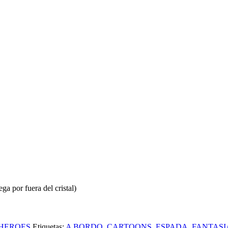
ga por fuera del cristal)
HEROES
Etiquetas:
A BORDO
,
CARTOONS
,
ESPADA
,
FANTASI