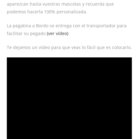
aparezcan hasta vuestras mascotas y recuerda que
podemos hacerla 100% personalizada.
La pegatina a Bordo se entrega con el transportador para
facilitar su pegado
(ver vídeo)
Te dejamos un vídeo para que veas lo fácil que es colocarlo.