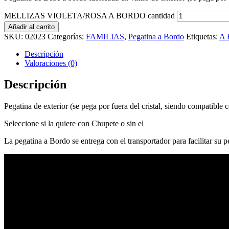
MELLIZAS VIOLETA/ROSA A BORDO cantidad
Añadir al carrito
SKU:
02023
Categorías:
FAMILIAS
,
Pegatina a Bordo
Etiquetas:
A
Descripción
Valoraciones (0)
Descripción
Pegatina de exterior (se pega por fuera del cristal, siendo compatible c
Seleccione si la quiere con Chupete o sin el
La pegatina a Bordo se entrega con el transportador para facilitar su 