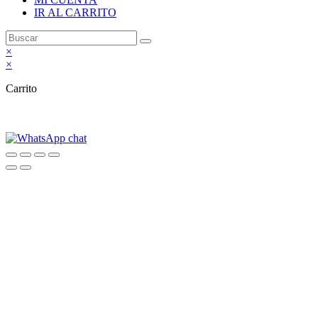
IR AL CARRITO
×
×
Carrito