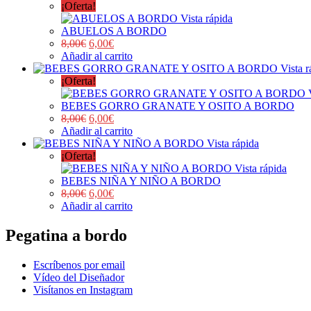
¡Oferta!
Vista rápida
ABUELOS A BORDO
8,00
€
6,00
€
Añadir al carrito
Vista r
¡Oferta!
BEBES GORRO GRANATE Y OSITO A BORDO
8,00
€
6,00
€
Añadir al carrito
Vista rápida
¡Oferta!
Vista rápida
BEBES NIÑA Y NIÑO A BORDO
8,00
€
6,00
€
Añadir al carrito
Pegatina a bordo
Escríbenos por email
Vídeo del Diseñador
Visítanos en Instagram