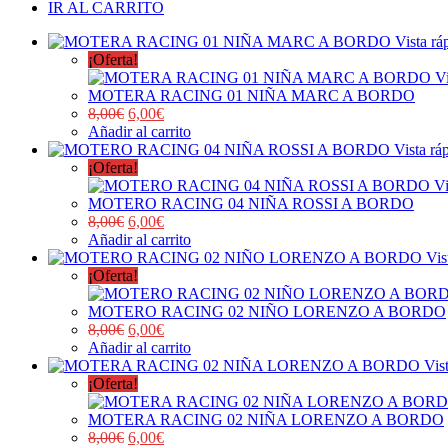
IR AL CARRITO
Vista rá
¡Oferta!
Vi
MOTERA RACING 01 NIÑA MARC A BORDO
8,00
€
6,00
€
Añadir al carrito
Vista rá
¡Oferta!
Vi
MOTERO RACING 04 NIÑA ROSSI A BORDO
8,00
€
6,00
€
Añadir al carrito
Vis
¡Oferta!
MOTERO RACING 02 NIÑO LORENZO A BORDO
8,00
€
6,00
€
Añadir al carrito
Vis
¡Oferta!
MOTERA RACING 02 NIÑA LORENZO A BORDO
8,00
€
6,00
€