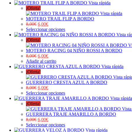
Vista rápida
¡Oferta!
Vista rápida
MOTERO TRAIL FLIP A BORDO
8,00
€
6,00
€
Seleccionar opciones
Vista rá
¡Oferta!
Vi
MOTERO RACING 04 NIÑO ROSSI A BORDO
8,00
€
6,00
€
Añadir al carrito
Vista rápida
¡Oferta!
Vista rápi
GUERRERO CRESTA AZUL A BORDO
8,00
€
6,00
€
Seleccionar opciones
Vista rápid
¡Oferta!
Vista
GUERRERA TRAJE AMARILLO A BORDO
8,00
€
6,00
€
Seleccionar opciones
Vista rápida