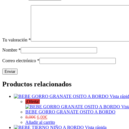
Tu valoración
*
Nombre
*
Correo electrónico
*
Productos relacionados
Vista rápi
¡Oferta!
Vist
BEBE GORRO GRANATE OSITO A BORDO
8,00
€
6,00
€
Añadir al carrito
Vista rápida