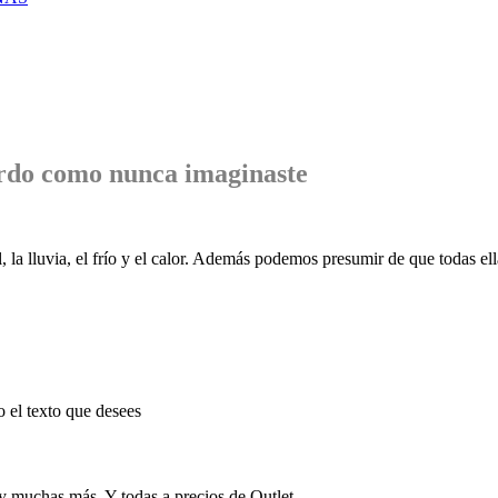
rdo
como nunca imaginaste
, la lluvia, el frío y el calor. Además podemos presumir de que todas ell
o el texto que desees
 y muchas más. Y todas a precios de Outlet