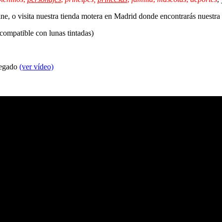
line, o visita nuestra tienda motera en Madrid donde encontrarás nuestr
 compatible con lunas tintadas)
 pegado
(ver vídeo)