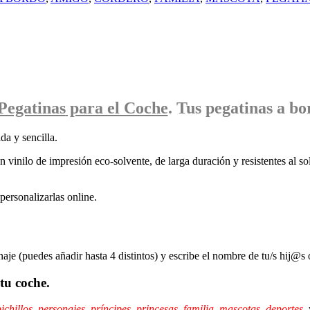
Pegatinas
para el Coche
. Tus pegatinas
a bo
da y sencilla.
 vinilo de impresión eco-solvente, de larga duración y resistentes al sol
ersonalizarlas online.
naje (puedes añadir hasta 4 distintos) y escribe el nombre de tu/s hij@s 
tu coche.
ichillos
,
personajes
,
príncipes,
princesas
,
familia
,
mascotas
,
deportes
,