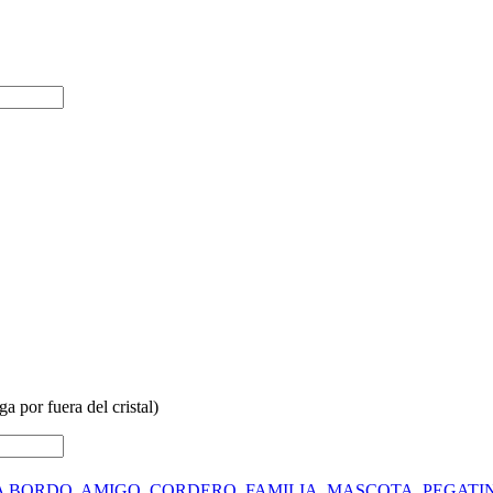
a por fuera del cristal)
A BORDO
,
AMIGO
,
CORDERO
,
FAMILIA
,
MASCOTA
,
PEGATI