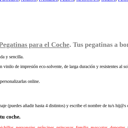
Pegatinas
para el Coche
. Tus pegatinas
a bo
da y sencilla.
 vinilo de impresión eco-solvente, de larga duración y resistentes al sol
ersonalizarlas online.
naje (puedes añadir hasta 4 distintos) y escribe el nombre de tu/s hij@s 
tu coche.
ichillos
,
personajes
,
príncipes,
princesas
,
familia
,
mascotas
,
deportes
,