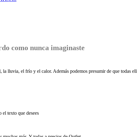
rdo
como nunca imaginaste
, la lluvia, el frío y el calor. Además podemos presumir de que todas ell
o el texto que desees
 y muchas más. Y todas a precios de Outlet