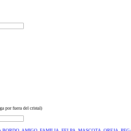
a por fuera del cristal)
A BORDO
,
AMIGO
,
FAMILIA
,
FELPA
,
MASCOTA
,
OREJA
,
PEG