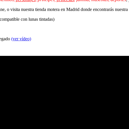
line, o visita nuestra tienda motera en Madrid donde encontrarás nuestr
 compatible con lunas tintadas)
 pegado
(ver vídeo)