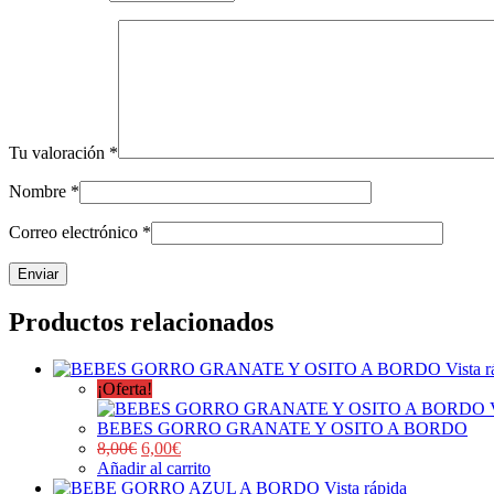
Tu valoración
*
Nombre
*
Correo electrónico
*
Productos relacionados
Vista r
¡Oferta!
BEBES GORRO GRANATE Y OSITO A BORDO
8,00
€
6,00
€
Añadir al carrito
Vista rápida