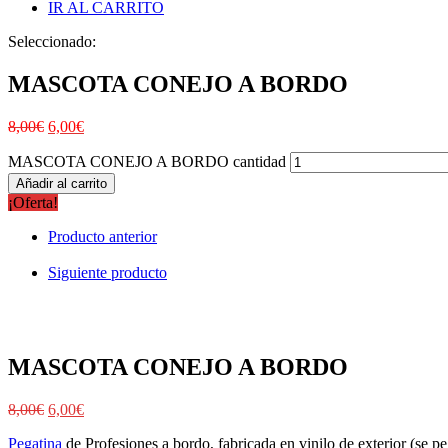
IR AL CARRITO
Seleccionado:
MASCOTA CONEJO A BORDO
8,00
€
6,00
€
MASCOTA CONEJO A BORDO cantidad
Añadir al carrito
¡Oferta!
Producto anterior
Siguiente producto
MASCOTA CONEJO A BORDO
8,00
€
6,00
€
Pegatina
de Profesiones a bordo, fabricada en vinilo de exterior (se peg