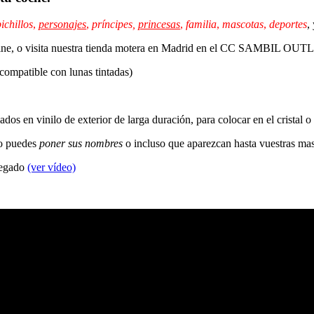
ichillos
,
personajes
,
príncipes,
princesas
,
familia
,
mascotas
,
deportes
,
 online, o visita nuestra tienda motera en Madrid en el CC SAMBIL OU
 compatible con lunas tintadas)
dos en vinilo de exterior de larga duración, para colocar en el cristal o
so puedes
poner sus nombres
o incluso que aparezcan hasta vuestras ma
 pegado
(ver vídeo)