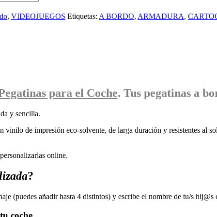
rdo
,
VIDEOJUEGOS
Etiquetas:
A BORDO
,
ARMADURA
,
CARTO
Pegatinas
para el Coche
. Tus pegatinas
a bo
da y sencilla.
 vinilo de impresión eco-solvente, de larga duración y resistentes al sol
ersonalizarlas online.
lizada
?
naje (puedes añadir hasta 4 distintos) y escribe el nombre de tu/s hij@s 
tu coche.