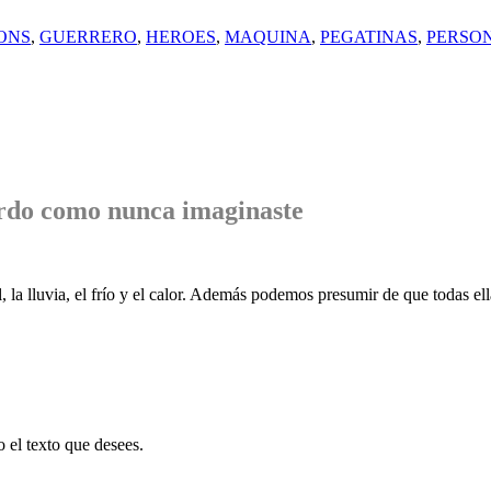
ONS
,
GUERRERO
,
HEROES
,
MAQUINA
,
PEGATINAS
,
PERSO
rdo
como nunca imaginaste
, la lluvia, el frío y el calor. Además podemos presumir de que todas ell
o el texto que desees.