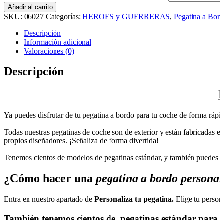
Añadir al carrito
SKU:
06027
Categorías:
HEROES y GUERRERAS
,
Pegatina a Bo
Descripción
Información adicional
Valoraciones (0)
Descripción
Ya puedes disfrutar de tu pegatina a bordo para tu coche de forma rápi
Todas nuestras pegatinas de coche son de exterior y están fabricadas en
propios diseñadores. ¡Señaliza de forma divertida!
Tenemos cientos de modelos de pegatinas estándar, y también puedes p
¿Cómo hacer una
pegatina a bordo persona
Entra en nuestro apartado de
Personaliza tu pegatina.
Elige tu perso
También tenemos cientos de
pegatinas estándar
para 