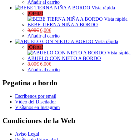
Añadir al carrito
Vista rápida
¡Oferta!
Vista rápida
BEBE TIERNA NIÑA A BORDO
8,00
€
6,00
€
Añadir al carrito
Vista rápida
¡Oferta!
Vista rápida
ABUELO CON NIETO A BORDO
8,00
€
6,00
€
Añadir al carrito
Pegatina a bordo
Escríbenos por email
Vídeo del Diseñador
Visítanos en Instagram
Condiciones de la Web
Aviso Legal
Política de Privacidad